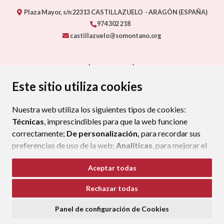
Plaza Mayor, s/n
22313
CASTILLAZUELO
- ARAGÓN
(ESPAÑA)
974 302 218
castillazuelo@somontano.org
CONTACTO
MAPA WEB
AVISO LEGAL
PROTECCIÓN DE DATOS
ACCESIBILIDAD
Este sitio utiliza cookies
POLÍTICA DE COOKIES
Nuestra web utiliza los siguientes tipos de cookies:
ENLAC
Técnicas
, imprescindibles para que la web funcione
correctamente;
De personalización,
para recordar sus
preferencias de uso de la web;
Analíticas
, para mejorar el
funcionamiento de la web y sus servicios.
Aceptar todas
Si acepta pulsando el botón
“Aceptar todas”
Rechazar todas
consideramos que acepta su uso. Si pulsa el botón
“Rechazar todas”
o continúa navegando sin realizar
Panel de configuración de Cookies
ninguna acción, se guardarán las cookies técnicas