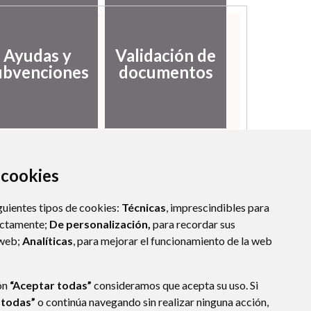
Desarro
Ayudas y
Validación de
local
ubvenciones
documentos
empl
a cookies
guientes tipos de cookies:
Técnicas
, imprescindibles para
ectamente;
De personalización,
para recordar sus
 web;
Analíticas
, para mejorar el funcionamiento de la web
ón
“Aceptar todas”
consideramos que acepta su uso. Si
 todas”
o continúa navegando sin realizar ninguna acción,