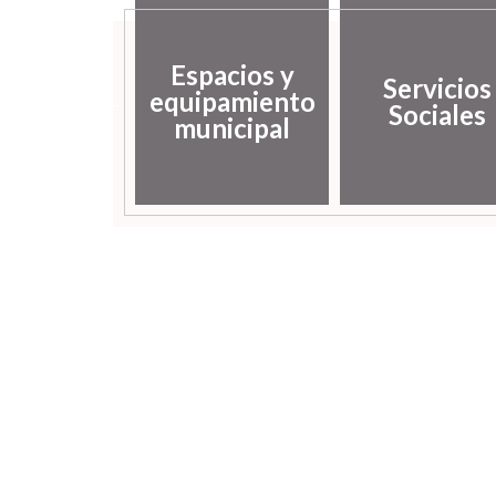
sarrollo
Espacios y
Servicios
ocal y
equipamiento
Sociales
mpleo
municipal