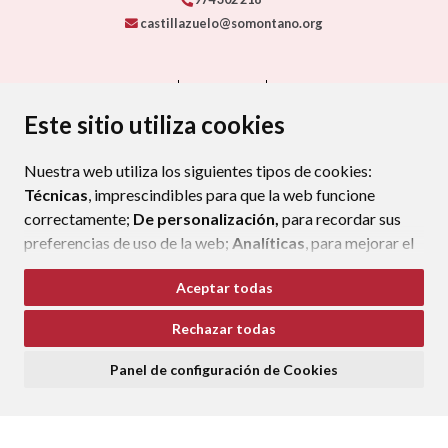
castillazuelo@somontano.org
CONTACTO
MAPA WEB
AVISO LEGAL
PROTECCIÓN DE DATOS
ACCESIBILIDAD
Este sitio utiliza cookies
POLÍTICA DE COOKIES
Nuestra web utiliza los siguientes tipos de cookies:
ENLAC
Técnicas
, imprescindibles para que la web funcione
correctamente;
De personalización,
para recordar sus
preferencias de uso de la web;
Analíticas
, para mejorar el
funcionamiento de la web y sus servicios.
Aceptar todas
Si acepta pulsando el botón
“Aceptar todas”
Rechazar todas
consideramos que acepta su uso. Si pulsa el botón
“Rechazar todas”
o continúa navegando sin realizar
Panel de configuración de Cookies
ninguna acción, se guardarán las cookies técnicas
imprescindibles. Para personalizar sus preferencias
acceda al
“Panel de configuración de cookies”.