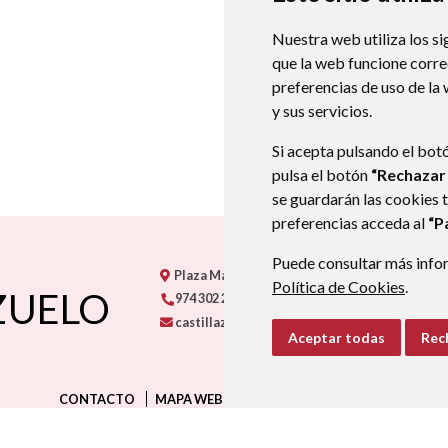
Nuestra web utiliza los si
que la web funcione corr
preferencias de uso de la
y sus servicios.
Si acepta pulsando el bot
pulsa el botón
“Rechazar
se guardarán las cookies 
preferencias acceda al
“P
Puede consultar más infor
Plaza Mayor, s/n
22313
CASTILLAZUELO
- AR
Política de Cookies
.
ZUELO
974 302 218
castillazuelo@somontano.org
Aceptar todas
Rec
CONTACTO
MAPA WEB
AVISO LEGAL
PROTECCIÓN D