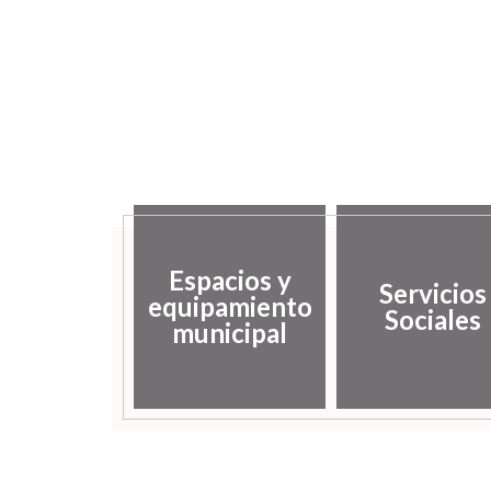
sarrollo
Espacios y
Servicios
ocal y
equipamiento
Sociales
mpleo
municipal