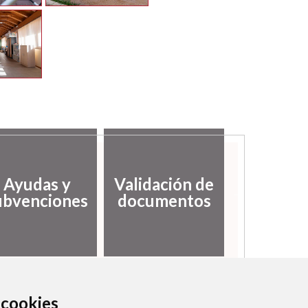
Desarro
Ayudas y
Validación de
local
ubvenciones
documentos
empl
a cookies