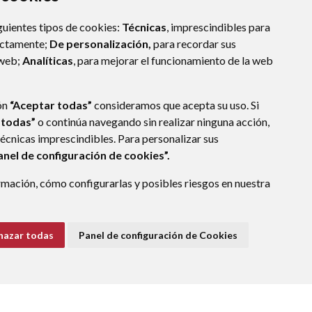
guientes tipos de cookies:
Técnicas
, imprescindibles para
ectamente;
De personalización,
para recordar sus
 web;
Analíticas
, para mejorar el funcionamiento de la web
ón
“Aceptar todas”
consideramos que acepta su uso. Si
 todas”
o continúa navegando sin realizar ninguna acción,
técnicas imprescindibles. Para personalizar sus
anel de configuración de cookies”.
mación, cómo configurarlas y posibles riesgos en nuestra
AGÓN
(ESPAÑA)
hazar todas
Panel de configuración de Cookies
E DATOS
ACCESIBILIDAD
POLÍTICA DE COOKIES
ENLACE EXTERNO A