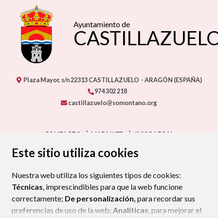
Ayuntamiento de
CASTILLAZUEL
Plaza Mayor, s/n
22313
CASTILLAZUELO
- ARAGÓN
(ESPAÑA)
974 302 218
castillazuelo@somontano.org
CONTACTO
MAPA WEB
AVISO LEGAL
PROTECCIÓN DE DATOS
ACCESIBILIDAD
Este sitio utiliza cookies
POLÍTICA DE COOKIES
Nuestra web utiliza los siguientes tipos de cookies:
ENLAC
Técnicas
, imprescindibles para que la web funcione
correctamente;
De personalización,
para recordar sus
preferencias de uso de la web;
Analíticas
, para mejorar el