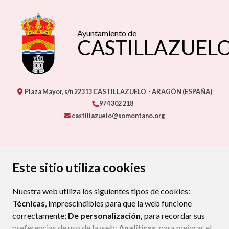
Ayuntamiento de
CASTILLAZUEL
Plaza Mayor, s/n
22313
CASTILLAZUELO
- ARAGÓN
(ESPAÑA)
974 302 218
castillazuelo@somontano.org
CONTACTO
MAPA WEB
AVISO LEGAL
PROTECCIÓN DE DATOS
ACCESIBILIDAD
Este sitio utiliza cookies
POLÍTICA DE COOKIES
Nuestra web utiliza los siguientes tipos de cookies:
ENLAC
Técnicas
, imprescindibles para que la web funcione
correctamente;
De personalización,
para recordar sus
preferencias de uso de la web;
Analíticas
, para mejorar el