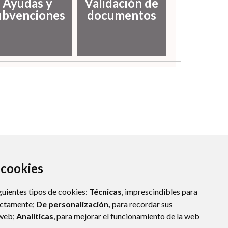
Ayudas y
Validación de
local
ubvenciones
documentos
empl
a cookies
guientes tipos de cookies:
Técnicas
, imprescindibles para
ectamente;
De personalización,
para recordar sus
 web;
Analíticas
, para mejorar el funcionamiento de la web