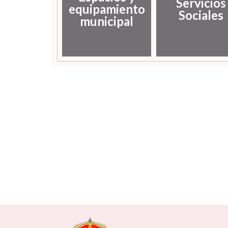
Servicios
ocal y
equipamiento
Sociales
mpleo
municipal