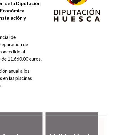
n de la Diputación
n Económica
nstalación y
ncial de
reparación de
 concedido al
 de 11.660,00 euros.
ión anual a los
 en las piscinas
a.
Desarro