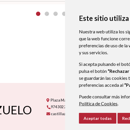
Este sitio utiliz
Nuestra web utiliza los si
que la web funcione corr
preferencias de uso de la
y sus servicios.
Si acepta pulsando el bot
pulsa el botón
“Rechazar
se guardarán las cookies 
preferencias acceda al
“P
Puede consultar más infor
Plaza Mayor, s/n
22313
CASTILLAZUELO
- AR
Política de Cookies
.
ZUELO
974 302 218
castillazuelo@somontano.org
Aceptar todas
Rec