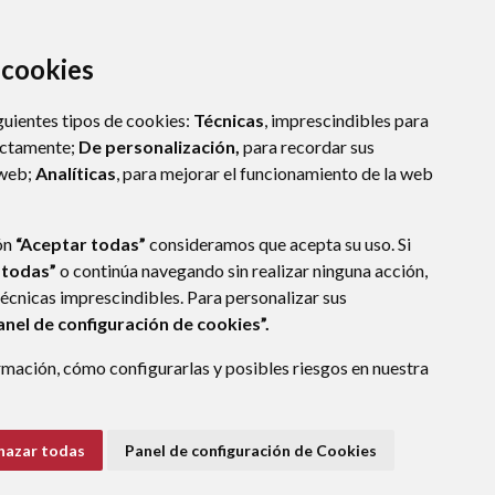
a cookies
guientes tipos de cookies:
Técnicas
, imprescindibles para
ectamente;
De personalización,
para recordar sus
 web;
Analíticas
, para mejorar el funcionamiento de la web
ón
“Aceptar todas”
consideramos que acepta su uso. Si
 todas”
o continúa navegando sin realizar ninguna acción,
técnicas imprescindibles. Para personalizar sus
anel de configuración de cookies”.
mación, cómo configurarlas y posibles riesgos en nuestra
AGÓN
(ESPAÑA)
hazar todas
Panel de configuración de Cookies