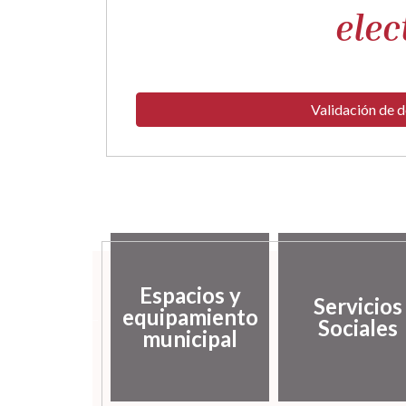
elec
Validación de 
sarrollo
Espacios y
Servicios
ocal y
equipamiento
Sociales
mpleo
municipal