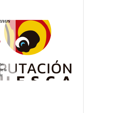
o de
y el
rgo de