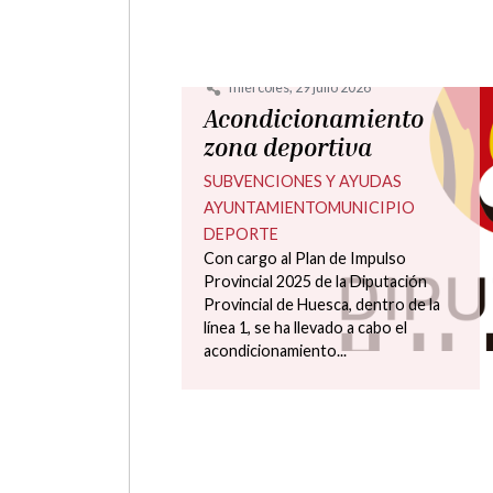
miércoles, 22 julio 2026
Acondicionamiento
del saneamiento que
cruza la A-1232
MUNICIPIO
AYUNTAMIENTO
SUBVENCIONES Y AYUDAS
URBANISMO Y OBRAS
Con cargo al Plan de Impulso
Provincial 2025, de la Diputación
Provincial de Huesca, se ha llevado a
cabo el acondicionamiento de la red
de...