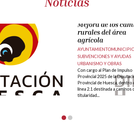
Noticias
lunes, 4 mayo 2026
Las montañas del
Pirineo y el vacun
pasto en tu plato.
Actividad medioambiental
divulgativa sobre el vacuno
pirenaico criado en extensivo 
consumo de proximidad, a ca
ASAPI -asociación...