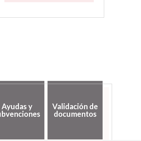
Desarro
Ayudas y
Validación de
local
ubvenciones
documentos
empl