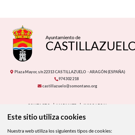
Ayuntamiento de
CASTILLAZUEL
Plaza Mayor, s/n
22313
CASTILLAZUELO
- ARAGÓN
(ESPAÑA)
974 302 218
castillazuelo@somontano.org
CONTACTO
MAPA WEB
AVISO LEGAL
PROTECCIÓN DE DATOS
ACCESIBILIDAD
Este sitio utiliza cookies
POLÍTICA DE COOKIES
Nuestra web utiliza los siguientes tipos de cookies:
ENLAC